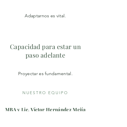
Adaptarnos es vital.
Capacidad para estar un
paso adelante
Proyectar es fundamental.
NUESTRO EQUIPO
MBA y Lic. Víctor Hernández Mejía
Fundador de CUBO Talents
Egresado de la Universidad Iberoamericana, CDMX
Número de Cédula Profesional:
14518355